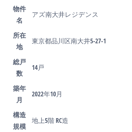
物件
アズ南大井レジデンス
名
所在
東京都品川区南大井5-27-1
地
総戸
14戸
数
築年
2022年10月
月
構造
地上5階 RC造
規模