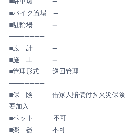
■駐車場 ―
■バイク置場 ―
■駐輪場 ―
―――――――
■設 計 ―
■施 工 ―
■管理形式 巡回管理
―――――――
■保 険 借家人賠償付き火災保険
要加入
■ペット 不可
■楽 器 不可