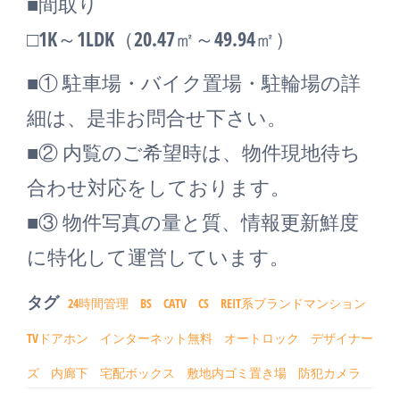
■間取り
□1K～1LDK（20.47㎡～49.94㎡）
■① 駐車場・バイク置場・駐輪場の詳
細は、是非お問合せ下さい。
■② 内覧のご希望時は、物件現地待ち
合わせ対応をしております。
■③ 物件写真の量と質、情報更新鮮度
に特化して運営しています。
タグ
24時間管理
BS
CATV
CS
REIT系ブランドマンション
TVドアホン
インターネット無料
オートロック
デザイナー
ズ
内廊下
宅配ボックス
敷地内ゴミ置き場
防犯カメラ