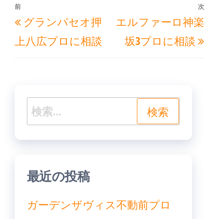
投
前
次
過
次
グランパセオ押
エルファーロ神楽
稿
去
の
ナ
上八広プロに相談
坂3プロに相談
の
投
ビ
投
稿
ゲ
稿
ー
シ
検
ョ
索:
ン
最近の投稿
ガーデンザヴィス不動前プロ