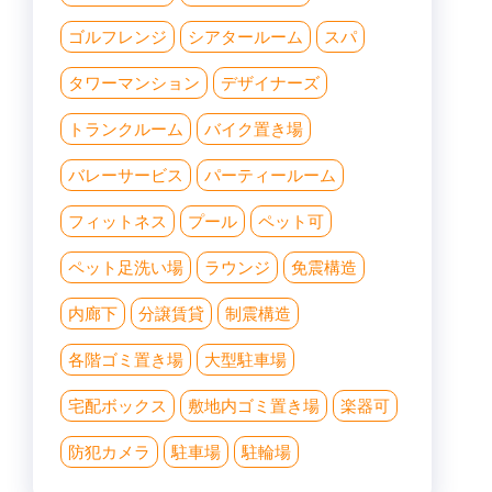
ゴルフレンジ
シアタールーム
スパ
タワーマンション
デザイナーズ
トランクルーム
バイク置き場
バレーサービス
パーティールーム
フィットネス
プール
ペット可
ペット足洗い場
ラウンジ
免震構造
内廊下
分譲賃貸
制震構造
各階ゴミ置き場
大型駐車場
宅配ボックス
敷地内ゴミ置き場
楽器可
防犯カメラ
駐車場
駐輪場