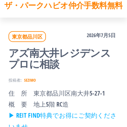
ザ・パークハビオ仲介手数料無料
コ
ン
テ
2026年7月5日
東京都品川区
ン
ツ
アズ南大井レジデンス
へ
プロに相談
ス
投稿者:
SEZIMO
キ
住 所 東京都品川区南大井5-27-1
ッ
概 要 地上5階 RC造
プ
▶ REIT FIND特典でお得にご契約くださ
いませ。