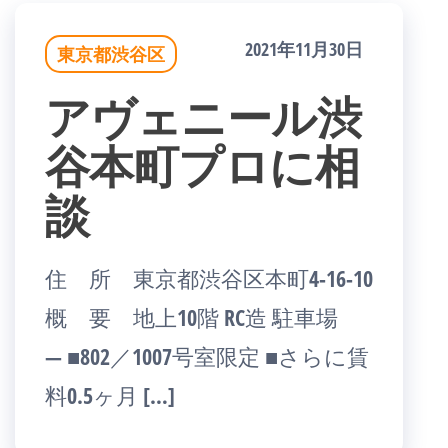
2021年11月30日
東京都渋谷区
アヴェニール渋
谷本町プロに相
談
住 所 東京都渋谷区本町4-16-10
概 要 地上10階 RC造 駐車場
― ■802／1007号室限定 ■さらに賃
料0.5ヶ月 […]