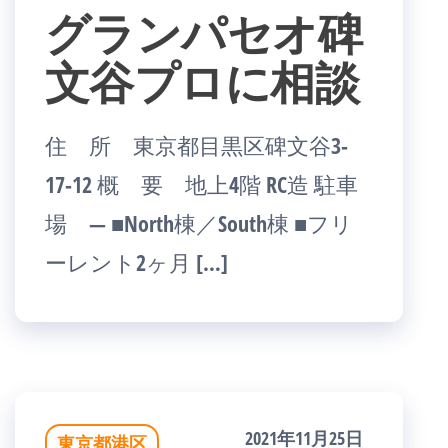
グランパセオ碑
文谷プロに相談
住 所 東京都目黒区碑文谷3-
17-12 概 要 地上4階 RC造 駐車
場 ― ■North棟／South棟 ■フリ
ーレント2ヶ月 […]
2021年11月25日
東京都港区