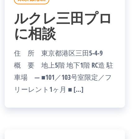
ルクレ三田プロ
に相談
住 所 東京都港区三田5-4-9
概 要 地上5階 地下1階 RC造 駐
車場 ― ■101／103号室限定／フ
リーレント1ヶ月 ■ […]