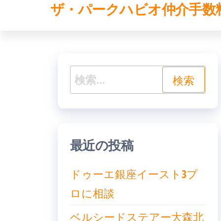
ザ・パークハビオ仲介手数
コ
ン
テ
ン
検
ツ
索:
へ
ス
キ
最近の投稿
ッ
ドゥーエ銀座イースト3プ
プ
ロに相談
ベルシードステアー大森北