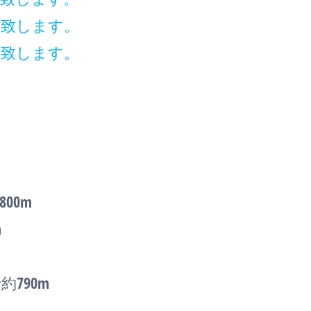
内致します。
案致します。
00m
m
790m