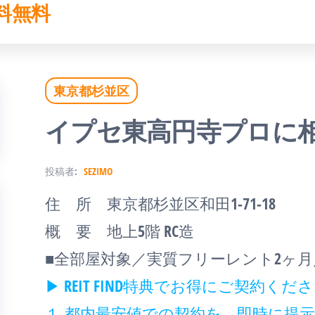
料無料
東京都杉並区
イプセ東高円寺プロに
投稿者:
SEZIMO
住 所 東京都杉並区和田1-71-18
概 要 地上5階 RC造
■全部屋対象／実質フリーレント2ヶ月
▶ REIT FIND特典でお得にご契約く
１.都内最安値での契約を、即時に提