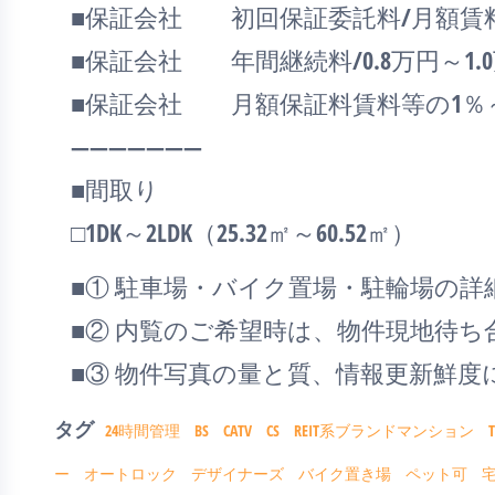
■保証会社 初回保証委託料/月額賃料等
■保証会社 年間継続料/0.8万円～1.0万
■保証会社 月額保証料賃料等の1％
―――――――
■間取り
□1DK～2LDK（25.32㎡～60.52㎡）
■① 駐車場・バイク置場・駐輪場の
■② 内覧のご希望時は、物件現地待
■③ 物件写真の量と質、情報更新鮮
タグ
24時間管理
BS
CATV
CS
REIT系ブランドマンション
ー
オートロック
デザイナーズ
バイク置き場
ペット可