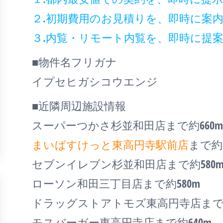
２.初期費用のお見積りを、即時に案
３.内覧・リモート内覧を、即時に提
■物件名フリガナ
イプセヒガシコウエンジ
■近隣周辺施設情報
スーパーつかさ杉並和田店まで約660m
まいばすけっと東高円寺駅前店
まで約8
セブンイレブン杉並和田店まで約580
ローソン和田三丁目店まで約580m
ドラッグストアトモズ東高円寺店まで約
モスバーガー東高円寺店まで約640m