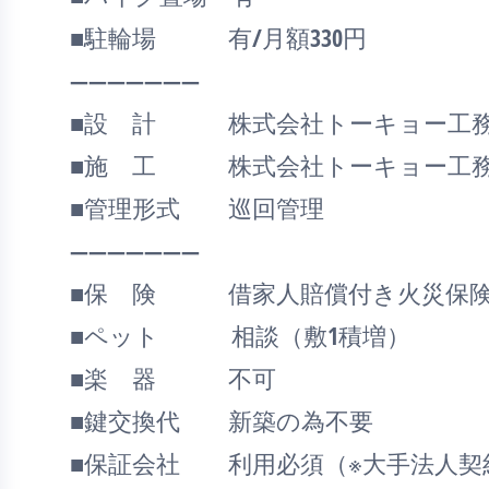
■駐輪場 有/月額330円
―――――――
■設 計 株式会社トーキョー工務
■施 工 株式会社トーキョー工
■管理形式 巡回管理
―――――――
■保 険 借家人賠償付き火災保険
■ペット 相談（敷1積増）
■楽 器 不可
■鍵交換代 新築の為不要
■保証会社 利用必須（※大手法人契