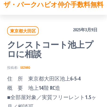
ザ・パークハビオ仲介手数料無料
コ
ン
テ
2025年3月9日
東京都大田区
ン
ツ
クレストコート池上プ
へ
ロに相談
ス
投稿者:
SEZIMO
キ
住 所 東京都大田区池上6-5-4
ッ
概 要 地上14階 RC造
プ
■全部屋対象／実質フリーレント1.5ヶ
月／相談可