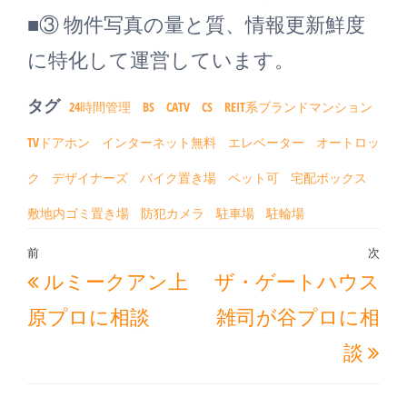
■③ 物件写真の量と質、情報更新鮮度
に特化して運営しています。
タグ
24時間管理
BS
CATV
CS
REIT系ブランドマンション
TVドアホン
インターネット無料
エレベーター
オートロッ
ク
デザイナーズ
バイク置き場
ペット可
宅配ボックス
敷地内ゴミ置き場
防犯カメラ
駐車場
駐輪場
投
前
次
過
次
ルミークアン上
ザ・ゲートハウス
稿
去
の
ナ
原プロに相談
雑司が谷プロに相
の
投
ビ
談
投
稿
ゲ
稿
ー