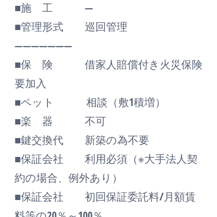
■施 工 ―
■管理形式 巡回管理
―――――――
■保 険 借家人賠償付き火災保険
要加入
■ペット 相談（敷1積増）
■楽 器 不可
■鍵交換代 新築の為不要
■保証会社 利用必須（※大手法人契
約の場合、例外あり）
■保証会社 初回保証委託料/月額賃
料等の20％～100％