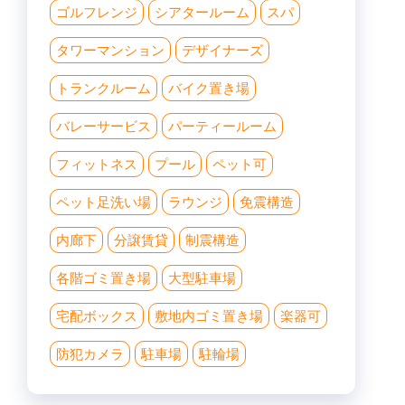
ゴルフレンジ
シアタールーム
スパ
タワーマンション
デザイナーズ
トランクルーム
バイク置き場
バレーサービス
パーティールーム
フィットネス
プール
ペット可
ペット足洗い場
ラウンジ
免震構造
内廊下
分譲賃貸
制震構造
各階ゴミ置き場
大型駐車場
宅配ボックス
敷地内ゴミ置き場
楽器可
防犯カメラ
駐車場
駐輪場