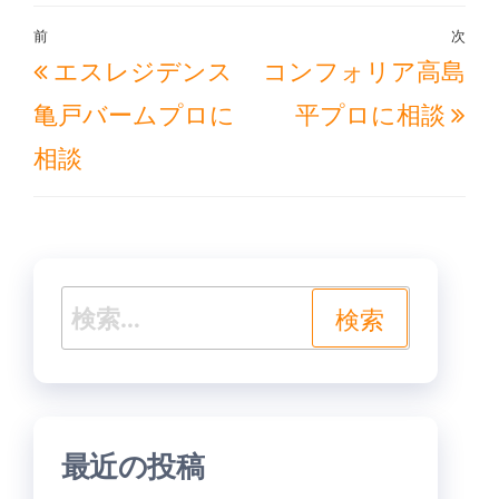
投
前
次
過
次
エスレジデンス
コンフォリア高島
稿
去
の
ナ
亀戸バームプロに
平プロに相談
の
投
ビ
相談
投
稿
ゲ
稿
ー
シ
ョ
検
ン
索:
最近の投稿