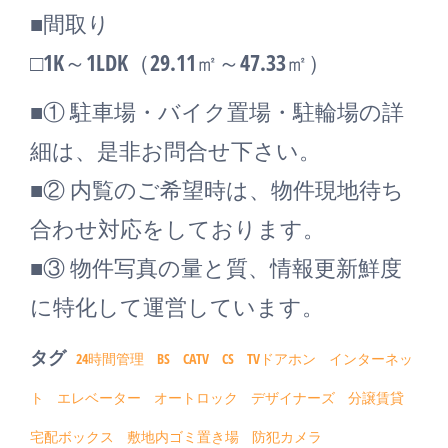
■間取り
□1K～1LDK（29.11㎡～47.33㎡）
■① 駐車場・バイク置場・駐輪場の詳
細は、是非お問合せ下さい。
■② 内覧のご希望時は、物件現地待ち
合わせ対応をしております。
■③ 物件写真の量と質、情報更新鮮度
に特化して運営しています。
タグ
24時間管理
BS
CATV
CS
TVドアホン
インターネッ
ト
エレベーター
オートロック
デザイナーズ
分譲賃貸
宅配ボックス
敷地内ゴミ置き場
防犯カメラ