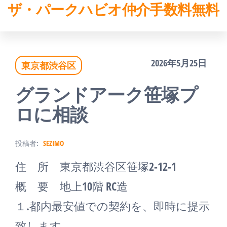
ザ・パークハビオ仲介手数料無料
コ
ン
テ
2026年5月25日
東京都渋谷区
ン
ツ
グランドアーク笹塚プ
へ
ロに相談
ス
投稿者:
SEZIMO
キ
住 所 東京都渋谷区笹塚2-12-1
ッ
概 要 地上10階 RC造
プ
１.都内最安値での契約を、即時に提示
致します。