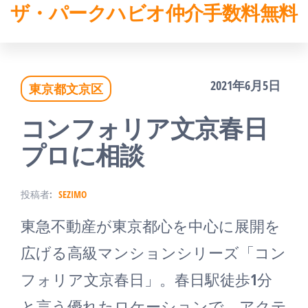
ザ・パークハビオ仲介手数料無料
コ
ン
テ
2021年6月5日
東京都文京区
ン
ツ
コンフォリア文京春日
へ
プロに相談
ス
投稿者:
SEZIMO
キ
東急不動産が東京都心を中心に展開を
ッ
広げる高級マンションシリーズ「コン
プ
フォリア文京春日」。春日駅徒歩1分
と言う優れたロケーションで、アクテ