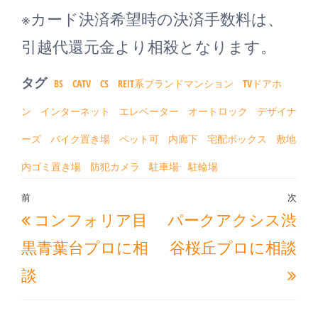
※カード決済希望時の決済手数料は、
引越代還元金より相殺となります。
タグ
BS
CATV
CS
REIT系ブランドマンション
TVドアホ
ン
インターネット
エレベーター
オートロック
デザイナ
ーズ
バイク置き場
ペット可
内廊下
宅配ボックス
敷地
内ゴミ置き場
防犯カメラ
駐車場
駐輪場
投
前
次
過
次
コンフォリア目
パークアクシス渋
稿
去
の
ナ
黒青葉台プロに相
谷桜丘プロに相談
の
投
ビ
談
投
稿
ゲ
稿
ー