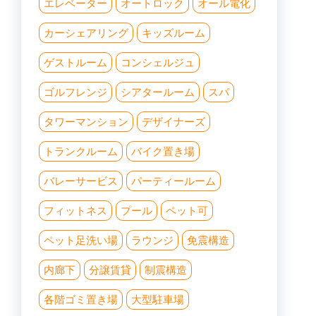
エレベーター
オートロック
オール電化
カーシェアリング
キッズルーム
ゲストルーム
コンシェルジュ
ゴルフレンジ
シアタールーム
スパ
タワーマンション
デザイナーズ
トランクルーム
バイク置き場
バレーサービス
パーティールーム
フィットネス
プール
ペット可
ペット足洗い場
ラウンジ
免震構造
内廊下
分譲賃貸
制震構造
各階ゴミ置き場
大型駐車場