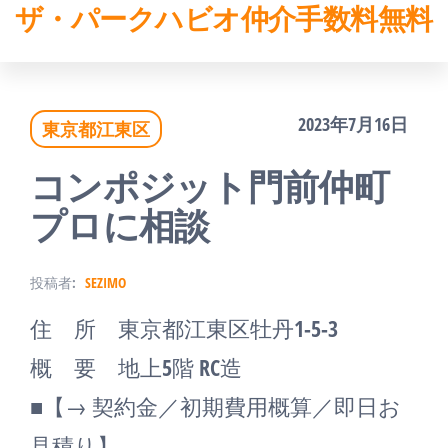
ザ・パークハビオ仲介手数料無料
コ
ン
テ
2023年7月16日
東京都江東区
ン
ツ
コンポジット門前仲町
へ
プロに相談
ス
投稿者:
SEZIMO
キ
住 所 東京都江東区牡丹1-5-3
ッ
概 要 地上5階 RC造
プ
■【→ 契約金／初期費用概算／即日お
見積り】