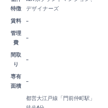
特徴
デザイナーズ
賃料
–
管理
–
費
間取
–
り
専有
–
面積
都営大江戸線「門前仲町駅」
徒歩4分