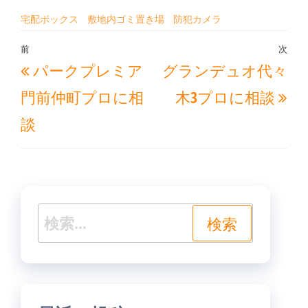
宅配ボックス
敷地内ゴミ置き場
防犯カメラ
投
前
次
過
次
パークプレミア
グランデュオ代々
稿
去
の
ナ
門前仲町プロに相
木3プロに相談
の
投
ビ
談
投
稿
ゲ
稿
ー
シ
ョ
検
ン
索: