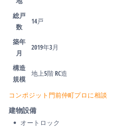
地
総戸
14戸
数
築年
2019年3月
月
構造
地上5階 RC造
規模
コンポジット門前仲町プロに相談
建物設備
オートロック