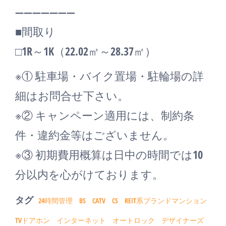
―――――――
■間取り
□1R～1K（22.02㎡～28.37㎡）
※① 駐車場・バイク置場・駐輪場の詳
細はお問合せ下さい。
※② キャンペーン適用には、制約条
件・違約金等はございません。
※③ 初期費用概算は日中の時間では10
分以内を心がけております。
タグ
24時間管理
BS
CATV
CS
REIT系ブランドマンション
TVドアホン
インターネット
オートロック
デザイナーズ