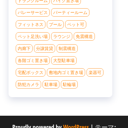
トランクルーム
バイク置き場
バレーサービス
パーティールーム
フィットネス
プール
ペット可
ペット足洗い場
ラウンジ
免震構造
内廊下
分譲賃貸
制震構造
各階ゴミ置き場
大型駐車場
宅配ボックス
敷地内ゴミ置き場
楽器可
防犯カメラ
駐車場
駐輪場
Proudly powered by
WordPress
|
テーマ: