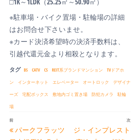
□1K～1LDK（25.25㎡～50.90㎡）
※駐車場・バイク置場・駐輪場の詳細
はお問合せ下さいませ。
※カード決済希望時の決済手数料は、
引越代還元金より相殺となります。
タグ
BS
CATV
CS
REIT系ブランドマンション
TVドアホ
ン
インターネット
エレベーター
オートロック
デザイナ
ーズ
宅配ボックス
敷地内ゴミ置き場
防犯カメラ
駐輪
場
投
前
次
過
次
パークフラッツ
ジ・インプレスト
稿
去
の