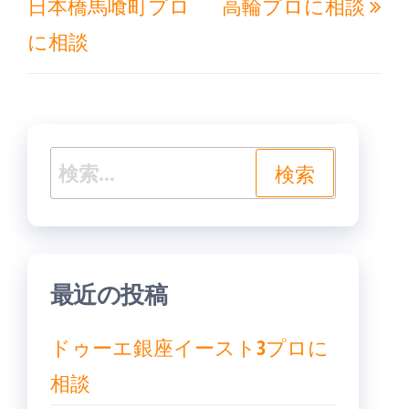
ナ
日本橋馬喰町プロ
高輪プロに相談
の
投
ビ
に相談
投
稿
ゲ
稿
ー
シ
ョ
検
ン
索:
最近の投稿
ドゥーエ銀座イースト3プロに
相談