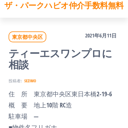
ザ・パークハビオ仲介手数料無料
コ
ン
テ
2021年6月11日
東京都中央区
ン
ツ
ティーエスワンプロに
へ
相談
ス
投稿者:
SEZIMO
キ
住 所 東京都中央区東日本橋2-19-6
ッ
概 要 地上10階 RC造
プ
駐車場 ―
■物件名フリガナ