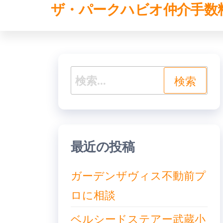
ザ・パークハビオ仲介手数
コ
ン
テ
ン
検
ツ
索:
へ
ス
キ
最近の投稿
ッ
ガーデンザヴィス不動前プ
プ
ロに相談
ベルシードステアー武蔵小