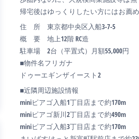
帰宅後はゆっくりしたい方にはお薦
住 所 東京都中央区入船3-7-5
概 要 地上12階 RC造
駐車場 2台（平置式）月額55,000円
■物件名フリガナ
ドゥーエギンザイースト2
■近隣周辺施設情報
miniピアゴ入船1丁目店まで約170m
miniピアゴ新川2丁目店まで約490m
miniピアゴ入船3丁目店まで約170m
まいばすけっと新富町駅前店まで約23