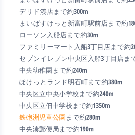
デリド湊店まで約300m
まいばすけっと新富町駅前店まで約18
ローソン入船店まで約30m
ファミリーマート入船3丁目店まで約20
セブンイレブン中央区入船3丁目店まで約
中央幼稚園まで約240m
ぽけっとランド明石町まで約380m
中央区立中央小学校まで約240m
中央区立佃中学校まで約1350m
鉄砲洲児童公園
まで約280m
中央湊郵便局まで約190m