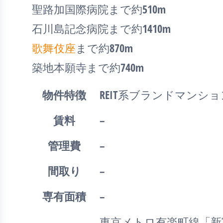
聖路加国際病院まで約510m
石川島記念病院まで約1410m
歌舞伎座
まで約870m
築地本願寺まで約740m
物件特徴
REIT系ブランドマンシ
賃料
–
管理費
–
間取り
–
専有面積
–
東京メトロ有楽町線「新