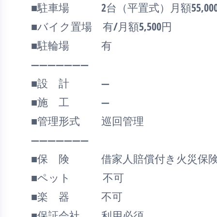
■駐車場 2台（平置式）月額55,00
■バイク置場 有/月額5,500円
■駐輪場 有
―――――――
■設 計 ―
■施 工 ―
■管理形式 巡回管理
―――――――
■保 険 借家人賠償付き火災保険
■ペット 不可
■楽 器 不可
■保証会社 利用必須