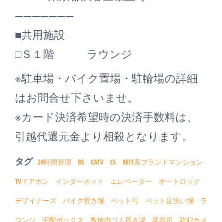
―――――――
■共用施設
□Ｓ１階 ラウンジ
※駐車場・バイク置場・駐輪場の詳細
はお問合せ下さいませ。
※カード決済希望時の決済手数料は、
引越代還元金より相殺となります。
タグ
24時間管理
BS
CATV
CS
REIT系ブランドマンション
TVドアホン
インターネット
エレベーター
オートロック
デザイナーズ
バイク置き場
ペット可
ペット足洗い場
ラ
ウンジ
宅配ボックス
敷地内ゴミ置き場
楽器可
防犯カメ