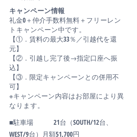
キャンペーン情報
礼金0
＋
仲介手数料無料
＋
フリーレン
ト
キャンペーン中です。
【①．賃料の最大33％／引越代を還
元】
【②．引越し完了後→指定口座へ振
込】
【③．限定キャンペーンとの併用不
可】
※キャンペーン内容はお部屋により異
なります。
■駐車場 21台（SOUTH/12台、
WEST/9台）月額51,700円