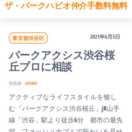
ザ・パークハビオ仲介手数料無料
コ
ン
テ
2021年6月5日
東京都渋谷区
ン
ツ
パークアクシス渋谷桜
へ
丘プロに相談
ス
投稿者:
SEZIMO
キ
アクティブなライフスタイルを愉し
ッ
む「パークアクシス渋谷桜丘」JR山手
プ
線「渋谷」駅より徒歩6分 都市の最先
端、ファッショナブルで賑わいを見せ