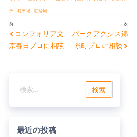
ラ
駐車場
駐輪場
投
前
次
過
次
コンフォリア文
パークアクシス錦
稿
去
の
ナ
京春日プロに相談
糸町プロに相談
の
投
ビ
投
稿
ゲ
稿
ー
シ
検
ョ
索:
ン
最近の投稿