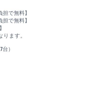
負担で無料】
負担で無料】
】
なります。
7台）