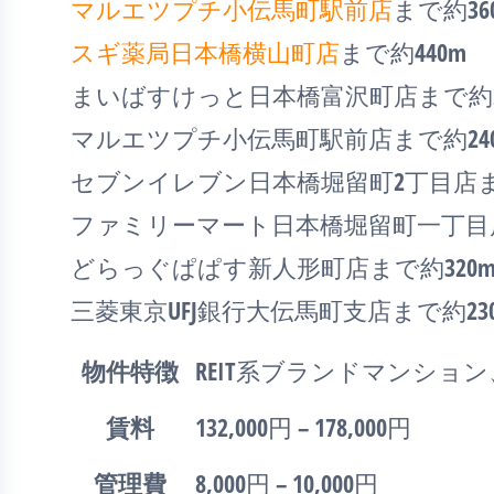
マルエツプチ小伝馬町駅前店
まで約36
スギ薬局日本橋横山町店
まで約440m
まいばすけっと日本橋富沢町店まで約2
マルエツプチ小伝馬町駅前店まで約24
セブンイレブン日本橋堀留町2丁目店まで
ファミリーマート日本橋堀留町一丁目店
どらっぐぱぱす新人形町店まで約320
三菱東京UFJ銀行大伝馬町支店まで約23
物件特徴
REIT系ブランドマンショ
賃料
132,000円 – 178,000円
管理費
8,000円 – 10,000円