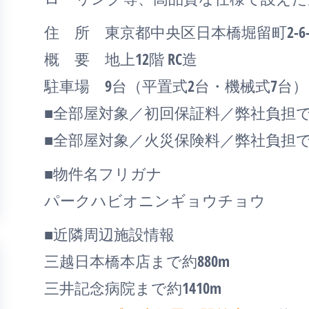
住 所 東京都中央区日本橋堀留町2-6-
概 要 地上12階 RC造
駐車場 9台（平置式2台・機械式7台）
■全部屋対象／初回保証料／弊社負担
■全部屋対象／火災保険料／弊社負担
■物件名フリガナ
パークハビオニンギョウチョウ
■近隣周辺施設情報
三越日本橋本店まで約880m
三井記念病院まで約1410m