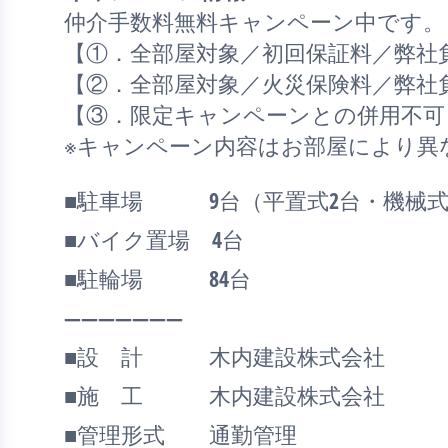
仲介手数料無料
キャンペーン中です。
【①．全部屋対象／初回保証料／弊社
【②．全部屋対象／火災保険料／弊社
【③．限定キャンペーンとの併用不可
※キャンペーン内容はお部屋により異
■駐車場 9台（平置式2台・機械式
■バイク置場 4台
■駐輪場 84台
―――――――
■設 計 木内建設株式会社
■施 工 木内建設株式会社
■管理形式 通勤管理