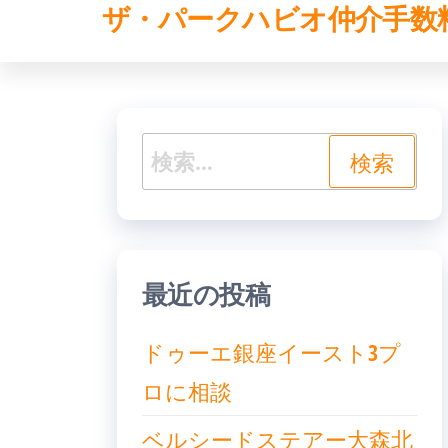
ザ・パークハビオ仲介手数
コ
ン
テ
ン
検
ツ
索:
へ
ス
キ
最近の投稿
ッ
ドゥーエ銀座イースト3プ
プ
ロに相談
ベルシードステアー大森北