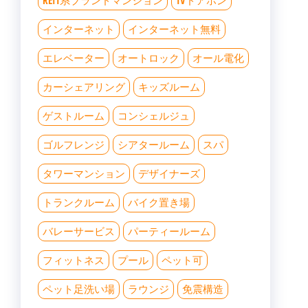
REIT系ブランドマンション
TVドアホン
インターネット
インターネット無料
エレベーター
オートロック
オール電化
カーシェアリング
キッズルーム
ゲストルーム
コンシェルジュ
ゴルフレンジ
シアタールーム
スパ
タワーマンション
デザイナーズ
トランクルーム
バイク置き場
バレーサービス
パーティールーム
フィットネス
プール
ペット可
ペット足洗い場
ラウンジ
免震構造