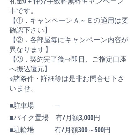
礼金0
＋
仲介手数料無料
キャンペーン
中です。
【①．キャンペーンＡ～Ｅの適用は要
確認下さい】
【②．各部屋毎にキャンペーン内容が
異なります】
【③．契約完了後→即日、ご指定口座
へ振込還元】
※諸条件・詳細等は是非お問合せ下さ
いませ。
■駐車場 ─
■バイク置場 有/月額3,000円
■駐輪場 有/月額300～500円