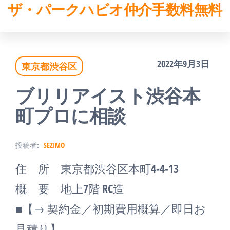
ザ・パークハビオ仲介手数料無料
コ
ン
テ
2022年9月3日
東京都渋谷区
ン
ツ
ブリリアイスト渋谷本
へ
町プロに相談
ス
投稿者:
SEZIMO
キ
住 所 東京都渋谷区本町4-4-13
ッ
概 要 地上7階 RC造
プ
■【→ 契約金／初期費用概算／即日お
見積り】