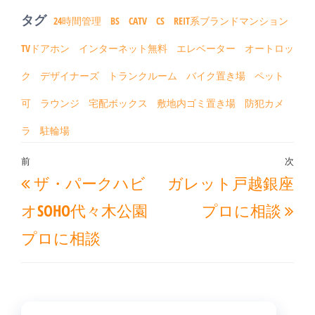
タグ
24時間管理
BS
CATV
CS
REIT系ブランドマンション
TVドアホン
インターネット無料
エレベーター
オートロッ
ク
デザイナーズ
トランクルーム
バイク置き場
ペット
可
ラウンジ
宅配ボックス
敷地内ゴミ置き場
防犯カメ
ラ
駐輪場
投
前
次
過
次
ザ・パークハビ
ガレット戸越銀座
稿
去
の
ナ
オSOHO代々木公園
プロに相談
の
投
ビ
プロに相談
投
稿
ゲ
稿
ー
シ