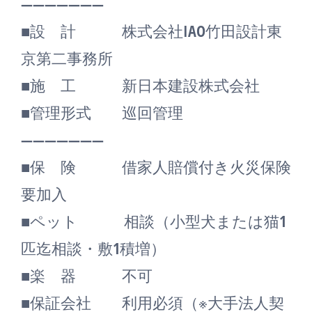
―――――――
■設 計 株式会社IAO竹田設計東
京第二事務所
■施 工 新日本建設株式会社
■管理形式 巡回管理
―――――――
■保 険 借家人賠償付き火災保険
要加入
■ペット 相談（小型犬または猫1
匹迄相談・敷1積増）
■楽 器 不可
■保証会社 利用必須（※大手法人契