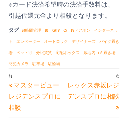
※カード決済希望時の決済手数料は、
引越代還元金より相殺となります。
タグ
24時間管理
BS
CATV
CS
TVドアホン
インターネッ
ト
エレベーター
オートロック
デザイナーズ
バイク置き
場
ペット可
分譲賃貸
宅配ボックス
敷地内ゴミ置き場
防犯カメラ
駐車場
駐輪場
投
前
次
過
次
マスタービュー
レックス赤坂レジ
稿
去
の
ナ
レジデンスプロに
デンスプロに相談
の
投
ビ
相談
投
稿
ゲ
稿
ー