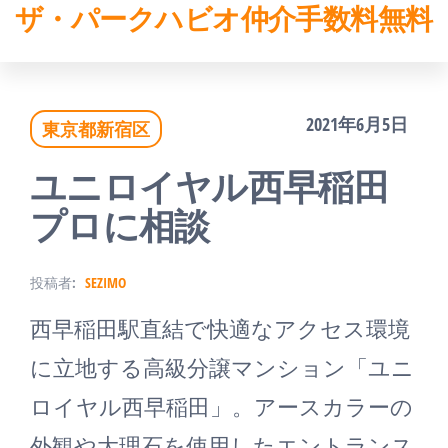
ザ・パークハビオ仲介手数料無料
コ
ン
テ
2021年6月5日
東京都新宿区
ン
ツ
ユニロイヤル西早稲田
へ
プロに相談
ス
投稿者:
SEZIMO
キ
西早稲田駅直結で快適なアクセス環境
ッ
に立地する高級分譲マンション「ユニ
プ
ロイヤル西早稲田」。アースカラーの
外観や大理石を使用したエントランス