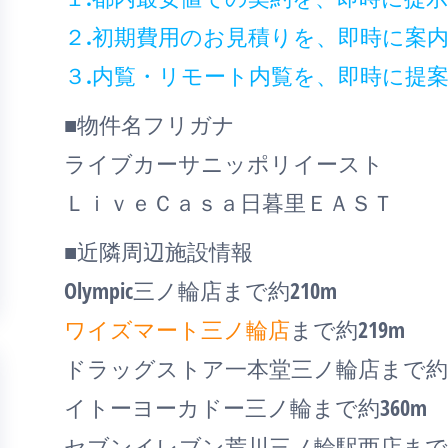
２.初期費用のお見積りを、即時に案
３.内覧・リモート内覧を、即時に提
■物件名フリガナ
ライブカーサニッポリイースト
ＬｉｖｅＣａｓａ日暮里ＥＡＳＴ
■近隣周辺施設情報
Olympic三ノ輪店まで約210m
ワイズマート三ノ輪店
まで約219m
ドラッグストア一本堂三ノ輪店まで約4
イトーヨーカドー三ノ輪まで約360m
セブンイレブン荒川三ノ輪駅西店まで約