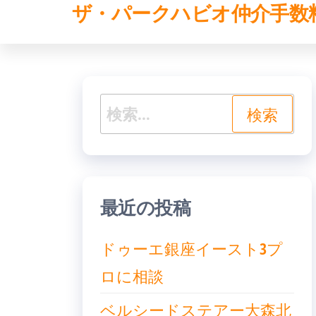
ザ・パークハビオ仲介手数
コ
ン
テ
ン
検
ツ
索:
へ
ス
キ
最近の投稿
ッ
ドゥーエ銀座イースト3プ
プ
ロに相談
ベルシードステアー大森北