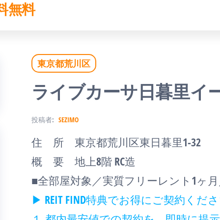
料無料
東京都荒川区
ライブカーサ日暮里イ
投稿者:
SEZIMO
住 所 東京都荒川区東日暮里1-32
概 要 地上8階 RC造
■全部屋対象／実質フリーレント1ヶ月
▶ REIT FIND特典でお得にご契約く
１.都内最安値での契約を、即時に提