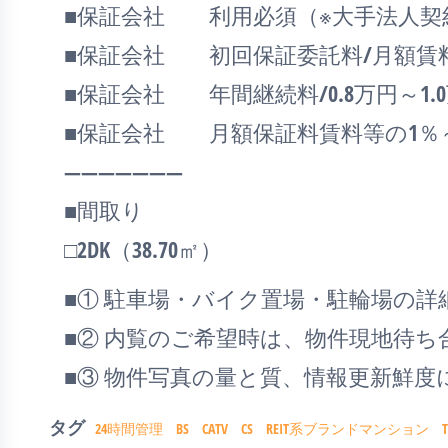
■保証会社 利用必須（※大手法人契
■保証会社 初回保証委託料/月額賃料等
■保証会社 年間継続料/0.8万円～1.0万
■保証会社 月額保証料賃料等の1％
―――――――
■間取り
□2DK（38.70㎡）
■① 駐車場・バイク置場・駐輪場の
■② 内覧のご希望時は、物件現地待
■③ 物件写真の量と質、情報更新鮮
タグ
24時間管理
BS
CATV
CS
REIT系ブランドマンション