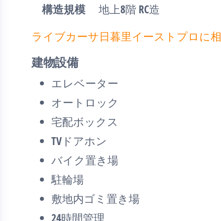
構造規模
地上8階 RC造
ライブカーサ日暮里イーストプロに
建物設備
エレベーター
オートロック
宅配ボックス
TVドアホン
バイク置き場
駐輪場
敷地内ゴミ置き場
24時間管理