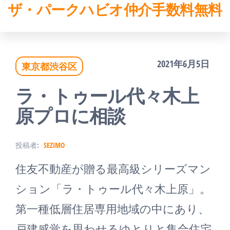
ザ・パークハビオ仲介手数料無料
コ
ン
テ
2021年6月5日
東京都渋谷区
ン
ツ
ラ・トゥール代々木上
へ
原プロに相談
ス
投稿者:
SEZIMO
キ
住友不動産が贈る最高級シリーズマン
ッ
ション「ラ・トゥール代々木上原」。
プ
第一種低層住居専用地域の中にあり、
戸建感覚を思わせるゆとりと集合住宅