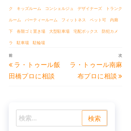
ク
キッズルーム
コンシェルジュ
デザイナーズ
トランク
ルーム
パーティールーム
フィットネス
ペット可
内廊
下
各階ゴミ置き場
大型駐車場
宅配ボックス
防犯カメ
ラ
駐車場
駐輪場
投
前
次
過
次
ラ・トゥール飯
ラ・トゥール南麻
稿
去
の
ナ
田橋プロに相談
布プロに相談
の
投
ビ
投
稿
ゲ
稿
ー
シ
検
ョ
索: