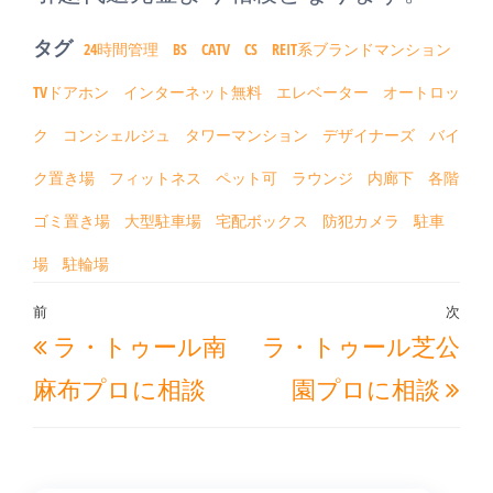
タグ
24時間管理
BS
CATV
CS
REIT系ブランドマンション
TVドアホン
インターネット無料
エレベーター
オートロッ
ク
コンシェルジュ
タワーマンション
デザイナーズ
バイ
ク置き場
フィットネス
ペット可
ラウンジ
内廊下
各階
ゴミ置き場
大型駐車場
宅配ボックス
防犯カメラ
駐車
場
駐輪場
投
前
次
過
次
ラ・トゥール南
ラ・トゥール芝公
稿
去
の
ナ
麻布プロに相談
園プロに相談
の
投
ビ
投
稿
ゲ
稿