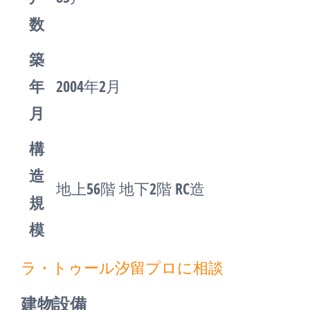
数
築
年
2004年2月
月
構
造
地上56階 地下2階 RC造
規
模
ラ・トゥール汐留プロに相談
建物設備