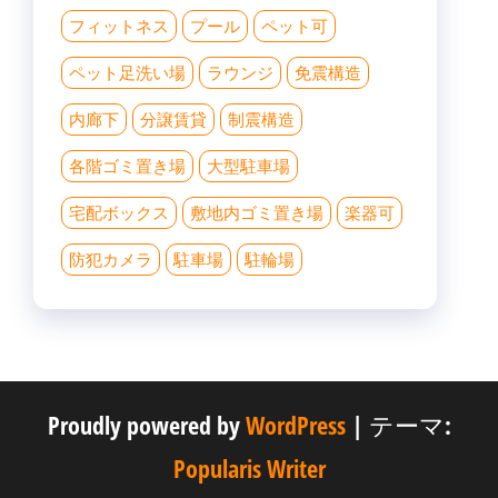
フィットネス
プール
ペット可
ペット足洗い場
ラウンジ
免震構造
内廊下
分譲賃貸
制震構造
各階ゴミ置き場
大型駐車場
宅配ボックス
敷地内ゴミ置き場
楽器可
防犯カメラ
駐車場
駐輪場
Proudly powered by
WordPress
|
テーマ:
Popularis Writer