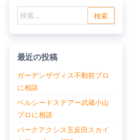
ー
シ
検
ョ
索:
ン
最近の投稿
ガーデンザヴィス不動前プロ
に相談
ベルシードステアー武蔵小山
プロに相談
パークアクシス五反田スカイ