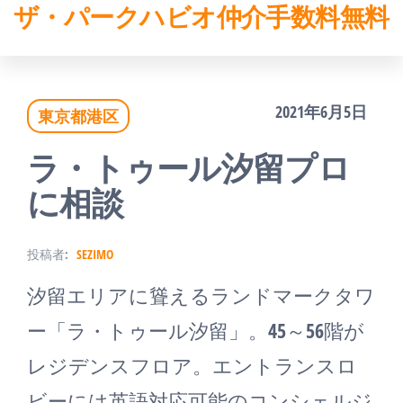
ザ・パークハビオ仲介手数料無料
コ
ン
テ
2021年6月5日
東京都港区
ン
ツ
ラ・トゥール汐留プロ
へ
に相談
ス
投稿者:
SEZIMO
キ
汐留エリアに聳えるランドマークタワ
ッ
ー「ラ・トゥール汐留」。45～56階が
プ
レジデンスフロア。エントランスロ
ビーには英語対応可能のコンシェルジ