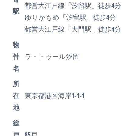
都営大江戸線「汐留駅」徒歩4分
駅
ゆりかもめ「汐留駅」徒歩4分
都営大江戸線「大門駅」徒歩4分
物
件
ラ・トゥール汐留
名
所
在
東京都港区海岸1-1-1
地
総
戸
85戸