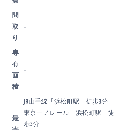
費
間
取
–
り
専
有
–
面
積
JR山手線「浜松町駅」徒歩3分
東京モノレール「浜松町駅」徒
最
歩3分
寄