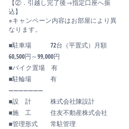
【②．引越し完了後→指定口座へ振
込】
※キャンペーン内容はお部屋により異
なります。
■駐車場 72台（平置式）月額
60,500円～99,000円
■バイク置場 有
■駐輪場 有
―――――――
■設 計 株式会社陳設計
■施 工 住友不動産株式会社
■管理形式 常駐管理