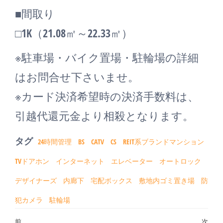
■間取り
□1K（21.08㎡～22.33㎡）
※駐車場・バイク置場・駐輪場の詳細
はお問合せ下さいませ。
※カード決済希望時の決済手数料は、
引越代還元金より相殺となります。
タグ
24時間管理
BS
CATV
CS
REIT系ブランドマンション
TVドアホン
インターネット
エレベーター
オートロック
デザイナーズ
内廊下
宅配ボックス
敷地内ゴミ置き場
防
犯カメラ
駐輪場
前
次