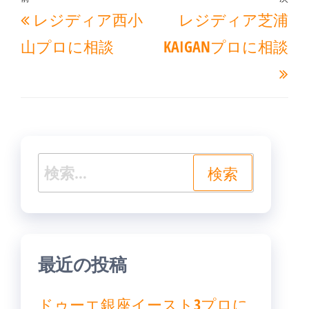
投
過
次
レジディア西小
レジディア芝浦
稿
去
の
ナ
山プロに相談
KAIGANプロに相談
の
投
ビ
投
稿
ゲ
稿
ー
シ
ョ
検
ン
索:
最近の投稿
ドゥーエ銀座イースト3プロに