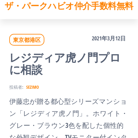
ザ・パークハビオ仲介手数料無料
コ
ン
テ
2021年3月12日
東京都港区
ン
ツ
レジディア虎ノ門プロ
へ
に相談
ス
投稿者:
SEZIMO
キ
伊藤忠が贈る都心型シリーズマンショ
ッ
ン「レジディア虎ノ門」。ホワイト・
プ
グレー・ブラウン3色を配した個性的
な外観デザイン。TVモニター付インタ