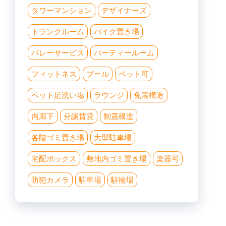
タワーマンション
デザイナーズ
トランクルーム
バイク置き場
バレーサービス
パーティールーム
フィットネス
プール
ペット可
ペット足洗い場
ラウンジ
免震構造
内廊下
分譲賃貸
制震構造
各階ゴミ置き場
大型駐車場
宅配ボックス
敷地内ゴミ置き場
楽器可
防犯カメラ
駐車場
駐輪場