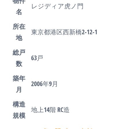
物件
レジディア虎ノ門
名
所在
東京都港区西新橋2-12-1
地
総戸
63戸
数
築年
2006年9月
月
構造
地上14階 RC造
規模