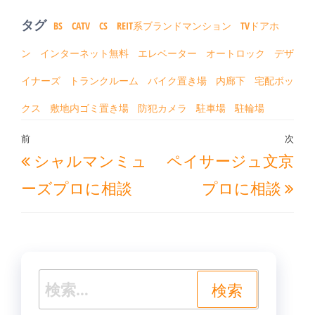
タグ
BS
CATV
CS
REIT系ブランドマンション
TVドアホ
ン
インターネット無料
エレベーター
オートロック
デザ
イナーズ
トランクルーム
バイク置き場
内廊下
宅配ボッ
クス
敷地内ゴミ置き場
防犯カメラ
駐車場
駐輪場
投
前
次
過
次
シャルマンミュ
ペイサージュ文京
稿
去
の
ナ
ーズプロに相談
プロに相談
の
投
ビ
投
稿
ゲ
稿
ー
シ
検
ョ
索: