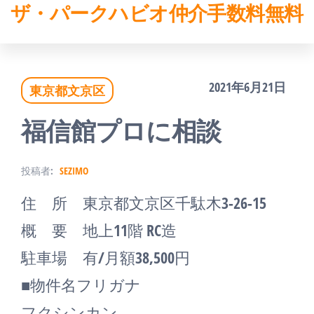
ザ・パークハビオ仲介手数料無料
コ
ン
テ
2021年6月21日
東京都文京区
ン
ツ
福信館プロに相談
へ
投稿者:
SEZIMO
ス
住 所 東京都文京区千駄木3-26-15
キ
概 要 地上11階 RC造
ッ
駐車場 有/月額38,500円
プ
■物件名フリガナ
フクシンカン