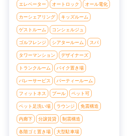
エレベーター
オートロック
オール電化
カーシェアリング
キッズルーム
ゲストルーム
コンシェルジュ
ゴルフレンジ
シアタールーム
スパ
タワーマンション
デザイナーズ
トランクルーム
バイク置き場
バレーサービス
パーティールーム
フィットネス
プール
ペット可
ペット足洗い場
ラウンジ
免震構造
内廊下
分譲賃貸
制震構造
各階ゴミ置き場
大型駐車場