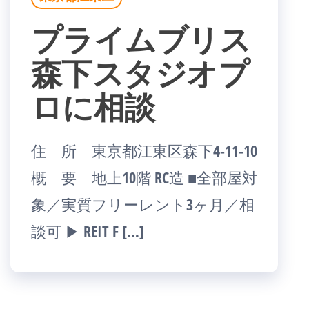
プライムブリス
森下スタジオプ
ロに相談
住 所 東京都江東区森下4-11-10
概 要 地上10階 RC造 ■全部屋対
象／実質フリーレント3ヶ月／相
談可 ▶ REIT F […]