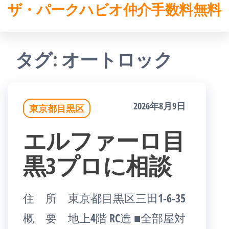
ザ・パークハビオ仲介手数料無料
コ
ン
テ
タグ:
オートロック
ン
ツ
2026年8月9日
へ
東京都目黒区
ス
エルファーロ目
キ
黒3プロに相談
ッ
プ
住 所 東京都目黒区三田1-6-35
概 要 地上4階 RC造 ■全部屋対