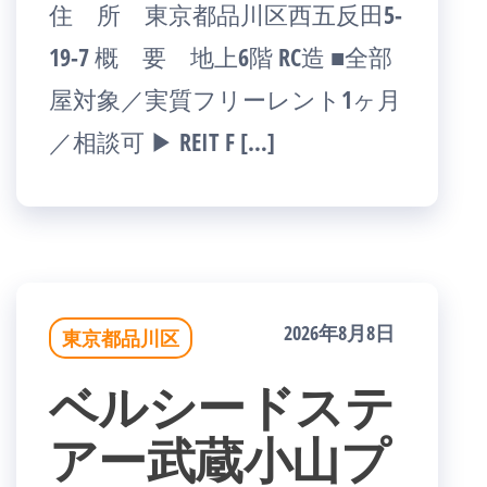
住 所 東京都品川区西五反田5-
19-7 概 要 地上6階 RC造 ■全部
屋対象／実質フリーレント1ヶ月
／相談可 ▶ REIT F […]
2026年8月8日
東京都品川区
ベルシードステ
アー武蔵小山プ