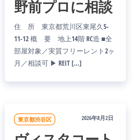
野前プロに相談
住 所 東京都荒川区東尾久5-
11-12 概 要 地上14階 RC造 ■全
部屋対象／実質フリーレント2ヶ
月／相談可 ▶ REIT […]
2026年8月2日
東京都渋谷区
ヴィスタコート