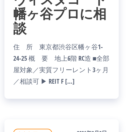
幡ヶ谷プロに相
談
住 所 東京都渋谷区幡ヶ谷1-
24-25 概 要 地上6階 RC造 ■全部
屋対象／実質フリーレント3ヶ月
／相談可 ▶ REIT F […]