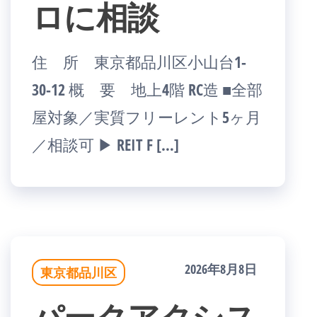
ロに相談
住 所 東京都品川区小山台1-
30-12 概 要 地上4階 RC造 ■全部
屋対象／実質フリーレント5ヶ月
／相談可 ▶ REIT F […]
2026年8月8日
東京都品川区
パークアクシス