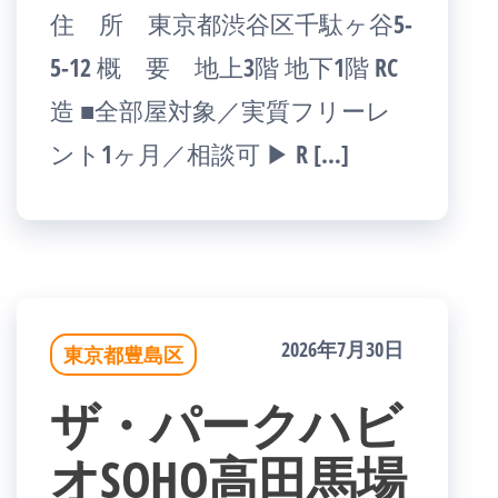
住 所 東京都渋谷区千駄ヶ谷5-
5-12 概 要 地上3階 地下1階 RC
造 ■全部屋対象／実質フリーレ
ント1ヶ月／相談可 ▶ R […]
2026年7月30日
東京都豊島区
ザ・パークハビ
オSOHO高田馬場