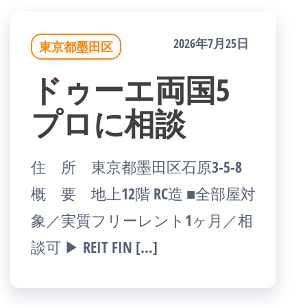
2026年7月25日
東京都墨田区
ドゥーエ両国5
プロに相談
住 所 東京都墨田区石原3-5-8
概 要 地上12階 RC造 ■全部屋対
象／実質フリーレント1ヶ月／相
談可 ▶ REIT FIN […]