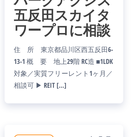
五反田スカイタ
ワープロに相談
住 所 東京都品川区西五反田6-
13-1 概 要 地上29階 RC造 ■1LDK
対象／実質フリーレント1ヶ月／
相談可 ▶ REIT […]