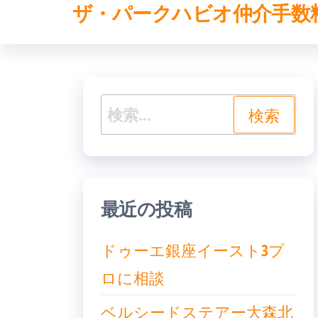
ザ・パークハビオ仲介手数
コ
ン
テ
ン
検
ツ
索:
へ
ス
キ
最近の投稿
ッ
ドゥーエ銀座イースト3プ
プ
ロに相談
ベルシードステアー大森北