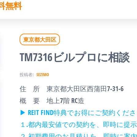
料無料
東京都大田区
TM7316ビルプロに相談
投稿者:
SEZIMO
住 所 東京都大田区西蒲田7-31-6
概 要 地上7階 RC造
▶ REIT FIND特典でお得にご契約く
１.都内最安値での契約を、即時に提
２.初期費用のお見積りを、即時に案