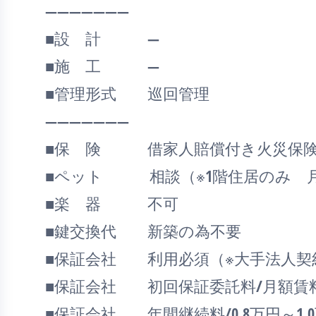
―――――――
■設 計 ―
■施 工 ―
■管理形式 巡回管理
―――――――
■保 険 借家人賠償付き火災保険
■ペット 相談（※1階住居のみ 月額1
■楽 器 不可
■鍵交換代 新築の為不要
■保証会社 利用必須（※大手法人契
■保証会社 初回保証委託料/月額賃料等
■保証会社 年間継続料/0.8万円～1.0万